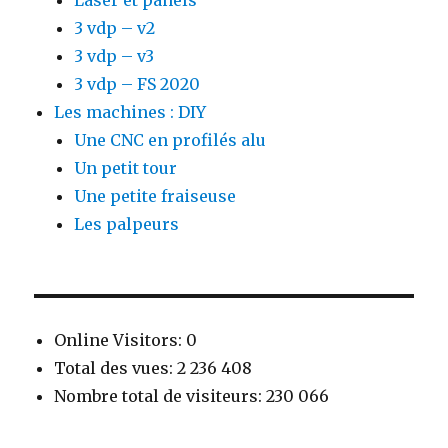
Laser et panels
3 vdp – v2
3 vdp – v3
3 vdp – FS 2020
Les machines : DIY
Une CNC en profilés alu
Un petit tour
Une petite fraiseuse
Les palpeurs
Online Visitors:
0
Total des vues:
2 236 408
Nombre total de visiteurs:
230 066