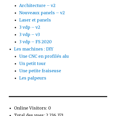
Architecture – v2
Nouveaux panels – v2
Laser et panels
3 vdp – v2
3 vdp – v3
3 vdp – FS 2020
Les machines : DIY
Une CNC en profilés alu
Un petit tour
Une petite fraiseuse
Les palpeurs
Online Visitors:
0
Total des vues:
2 236 371