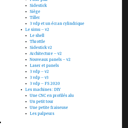
Sidestick
Siège
Tiller
3 vdp et un écran cylindrique
Le simu – v2
Le shell
Throttle
Sidestick v2
Architecture – v2
Nouveaux panels – v2
Laser et panels
3 vdp – v2
3 vdp – v3
3 vdp – FS 2020
Les machines : DIY
Une CNC en profilés alu
Un petit tour
Une petite fraiseuse
Les palpeurs