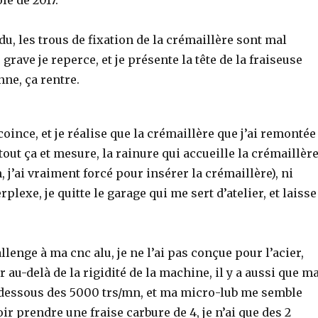
le de 2017.
u, les trous de fixation de la crémaillère sont mal
 grave je reperce, et je présente la tête de la fraiseuse
nne, ça rentre.
oince, et je réalise que la crémaillère que j’ai remontée
tout ça et mesure, la rainure qui accueille la crémaillèr
 j’ai vraiment forcé pour insérer la crémaillère), ni
lexe, je quitte le garage qui me sert d’atelier, et laisse
lenge à ma cnc alu, je ne l’ai pas conçue pour l’acier,
car au-delà de la rigidité de la machine, il y a aussi que m
 dessous des 5000 trs/mn, et ma micro-lub me semble
ir prendre une fraise carbure de 4, je n’ai que des 2