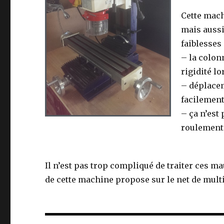
Cette mach
mais aussi
faiblesses 
– la colon
rigidité lo
– déplacem
facilement
– ça n’est
roulements
Il n’est pas trop compliqué de traiter ces m
de cette machine propose sur le net de mult