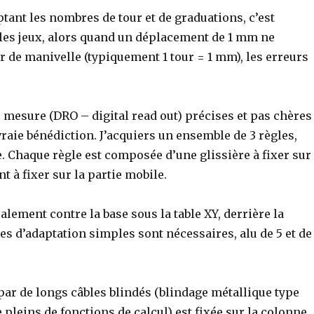
ptant les nombres de tour et de graduations, c’est
r les jeux, alors quand un déplacement de 1 mm ne
 de manivelle (typiquement 1 tour = 1 mm), les erreurs
 mesure (DRO – digital read out) précises et pas chères
vraie bénédiction. J’acquiers un ensemble de 3 règles,
e. Chaque règle est composée d’une glissière à fixer sur
nt à fixer sur la partie mobile.
éralement contre la base sous la table XY, derrière la
èces d’adaptation simples sont nécessaires, alu de 5 et de
par de longs câbles blindés (blindage métallique type
e pleins de fonctions de calcul) est fixée sur la colonne