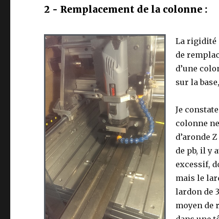
2 - Remplacement de la colonne :
La rigidité 
de remplace
d’une colon
sur la base
Je constate
colonne ne
d’aronde Z 
de pb, il y
excessif, d
mais le lar
lardon de 3
moyen de re